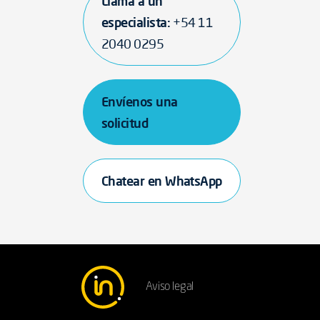
Llama a un
especialista:
+54 11
2040 0295
Envíenos una
solicitud
Chatear en WhatsApp
Aviso legal