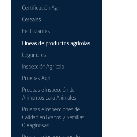
Certificación Agri
Cereales
Fertilizantes
Líneas de productos agrícolas
Legumbres
Inspección Agrícola
Pruebas Agri
Pruebas e Inspección de
Alimentos para Animales
Pruebas e Inspecciones de
Calidad en Granos y Semillas
Oleaginosas