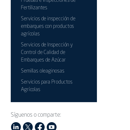
Pruebas e Inspecciones de
Fertilizantes
Servicios de inspección de
embarques con productos
agrícolas
Servicios de Inspección y
Control de Calidad de
Embarques de Azúcar
Semillas oleaginosas
Servicios para Productos
Agrícolas
Síguenos o comparte: