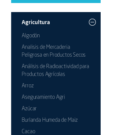
Agricultura
Algodón
Analisis de Mercaderia
Peligrosa en Productos Secos
Análisis de Radioactividad para
Productos Agrícolas
Arroz
Aseguramiento Agri
Azúcar
Burlanda Humeda de Maiz
Cacao